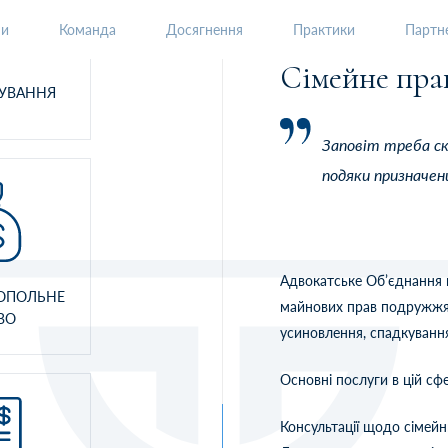
ни
Команда
Досягнення
Практики
Партне
Сімейне пра
РУВАННЯ
Заповіт треба с
подяки призначен
Адвокатське Об’єднання 
ОПОЛЬНЕ
майнових прав подружжя,
ВО
усиновлення, спадкуванн
Основні послуги в цій сфе
Консультації щодо сімейн