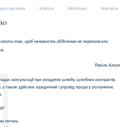
ри у регіонах
Клієнти
Бібліотека
Контакти
во
класти так, щоб ненависть обділених не переважили
их.
Равіль Алєєв
надає консультації при укладенні шлюбу, шлюбних контрактів,
 а також здійснює юридичний супровід процесу розлучення,
я.
рі:
их питань.