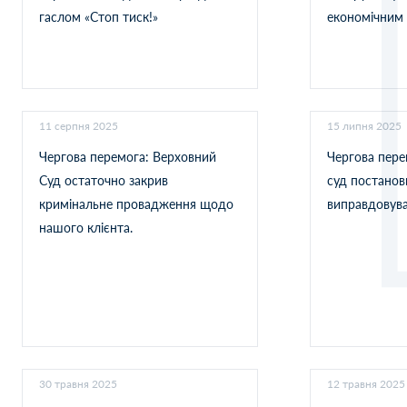
гаслом «Стоп тиск!»
економічним
11 серпня 2025
15 липня 2025
Чергова перемога: Верховний
Чергова пере
Суд остаточно закрив
суд постанов
кримінальне провадження щодо
виправдовува
нашого клієнта.
30 травня 2025
12 травня 2025