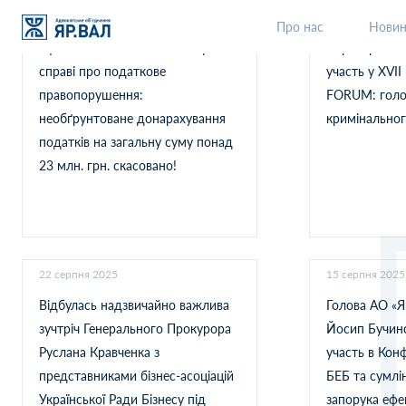
11 лютого 2026
05 грудня 2025
Про нас
Нови
Ефективний захист клієнта у
Партнери АО
справі про податкове
участь у XVI
правопорушення:
FORUM: голо
необґрунтоване донарахування
кримінальног
податків на загальну суму понад
23 млн. грн. скасовано!
22 серпня 2025
15 серпня 2025
Відбулась надзвичайно важлива
Голова АО «Я
зучтріч Генерального Прокурора
Йосип Бучин
Руслана Кравченка з
участь в Кон
представниками бізнес-асоціацій
БЕБ та сумлі
Української Ради Бізнесу під
запорука ефе