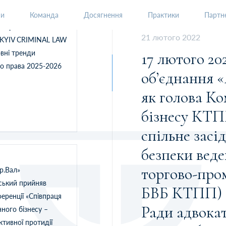
ни
Команда
Досягнення
Практики
Партне
 «Яр.ВАЛ» взяли
21 лютого 2022
I KYIV CRIMINAL LAW
вні тренди
17 лютого 2022 року, голова Адвокатського
о права 2025-2026
об’єднання 
як голова Ко
бізнесу КТП
спільне засі
безпеки веде
торгово-пром
р.Вал»
ський прийняв
БВБ КТПП) т
ференції «Співпраця
Ради адвокат
нного бізнесу –
ктивної протидії