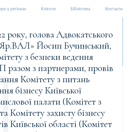
ри у регіонах
Клієнти
Бібліотека
Контакти
«Яр.ВАЛ» Йосип Бучинський,
мітету з безпеки ведення
П разом з партнерами, провів
дання Комітету з питань
ння бізнесу Київської
ислової палати (Комітет з
а Комітету захисту бізнесу
ів Київської області (Комітет