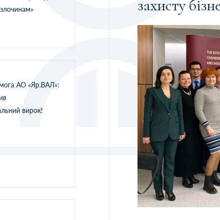
захисту бізн
 злочинам»
мога АО «Яр.ВАЛ»:
ив
льний вирок!