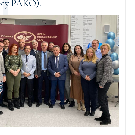
есу РАКО).