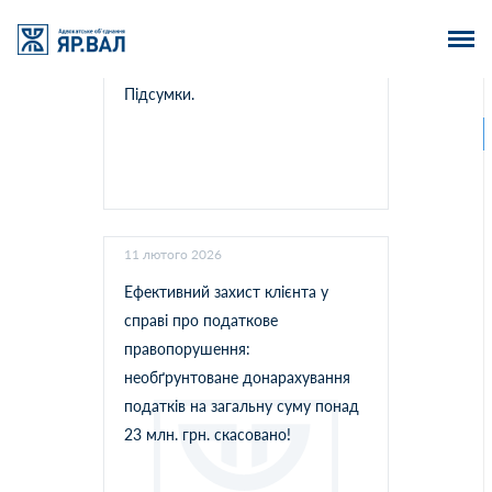
сумлінного бізнесу. Перше
півріччя роботи оновленої
команди керівництва БЕБ.
Підсумки.
11 лютого 2026
Ефективний захист клієнта у
справі про податкове
правопорушення:
необґрунтоване донарахування
податків на загальну суму понад
23 млн. грн. скасовано!