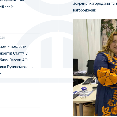
Зокрема, нагородами та в
ризики?»
нагороджені:
2020
рмом – покарати
крити! Стаття у
блозі Голови АО
ипа Бучинського на
ET