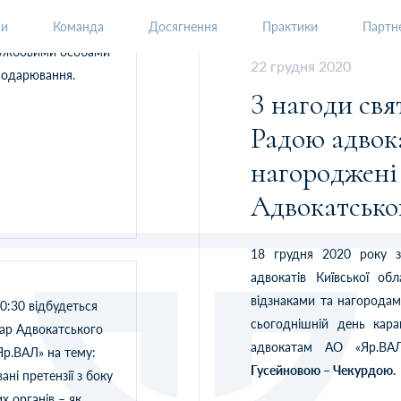
ни
Команда
Досягнення
Практики
Партне
лужбовими особами
22 грудня 2020
сподарювання.
З нагоди святкування Дня Адвокатури,
Радою адвока
нагороджені
Адвокатсько
18 грудня 2020 року з
адвокатів Київської об
відзнаками та нагородам
10:30 відбудеться
сьогоднішній день кара
ар Адвокатського
адвокатам АО «Яр.ВАЛ
Яр.ВАЛ» на тему:
Гусейновою – Чекурдою.
ні претензії з боку
 органів – як