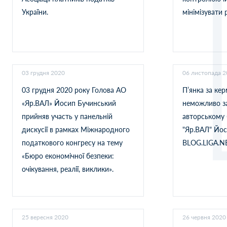
України.
мінімізувати 
03 грудня 2020
06 листопада 
03 грудня 2020 року Голова АО
П’янка за ке
«Яр.ВАЛ» Йосип Бучинський
неможливо за
прийняв участь у панельній
авторському 
дискусії в рамках Міжнародного
"Яр.ВАЛ" Йос
податкового конгресу на тему
BLOG.LIGA.N
«Бюро економічної безпеки:
очікування, реалії, виклики».
25 вересня 2020
26 червня 2020