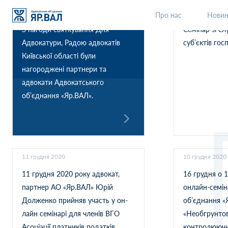
22 грудня 2020
16 грудня 2020
Про нас
Нови
З нагоди святкування Дня
Семінар зі с
Адвокатури, Радою адвокатів
суб’єктів го
Київської області були
нагороджені партнери та
адвокати Адвокатського
об’єднання «Яр.ВАЛ».
11 грудня 2020
10 грудня 2020
11 грудня 2020 року адвокат,
16 грудня о 
партнер АО «Яр.ВАЛ» Юрій
онлайн-семін
Долженко прийняв участь у он-
об’єднання «
лайн семінарі для членів ВГО
«Необгрунтова
Асоціації платників податків
контролюючих