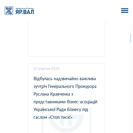
участь у XVII KYIV CRIMINAL LAW
FORUM: головні тренди
кримінального права 2025-2026
22 серпня 2025
Відбулась надзвичайно важлива
зучтріч Генерального Прокурора
Руслана Кравченка з
представниками бізнес-асоціацій
Української Ради Бізнесу під
гаслом «Стоп тиск!»