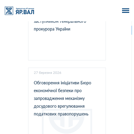
ВГО АППУ взяли участь у робочій
зустрічі бізнес-спільноти із
заступником Генерального
прокурора України
27 березня 2026
Обговорення ініціативи Бюро
економічної безпеки про
запровадження механізму
досудового врегулювання
податкових правопорушень